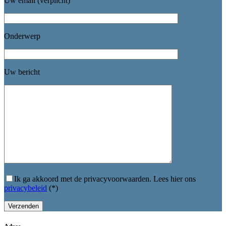
Uw email (verplicht)
Onderwerp
Uw bericht
Ik ga akkoord met de privacyvoorwaarden.
Lees hier ons
privacybeleid
(*)